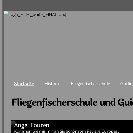
Navigation
überspringen
Navigation
Startseite
Historie
Fliegenfischerschule
Guidin
überspringen
Fliegenfischerschule und Gu
Angel Touren
Kommen Sie mit mir an die schönsten Reviere Europas.